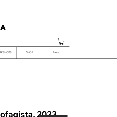
VA
RKSHOPS
SHOP
More
ofagista, 2023