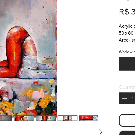
R$ 
Acrylic
50 x 80
Arco- s
Worldwid
Quanti