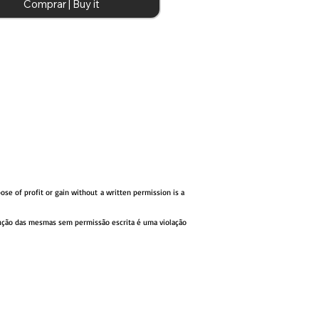
Comprar | Buy it
ose of profit or gain without
a written permission
is a
rodução das mesmas sem
permissão escrita
é uma violação