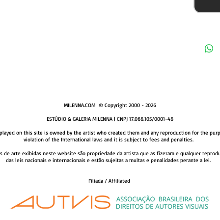
MILENNA.COM © Copyright 2000 - 2026
ESTÚDIO & GALERIA MILENNA | CNPJ 17.066.105/0001-46
layed on this site is owned by the artist who created them and any r​eproduction for the purp
violation of the International laws and it is subject to fees and penalties.
bras de arte exibidas neste website são propriedade da artista que as fizeram e qualquer rep
das leis nacionais e internacionais e estão sujeitas a multas e penalidades perante a lei. ​​
Filiada / Affiliated