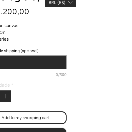
BRL (R$)
Preço
3.200,00
 on canvas
 cm
eries
e shipping (opcional)
0/500
dade
*
Add to my shopping cart