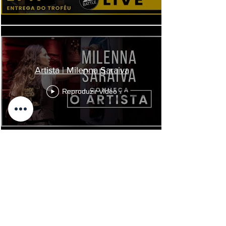
Artista | Milenna Saraiva
Reproduzir vídeo
Ver mais
MILENNA.COM © Copyright
2000 - 2026
ESTÚDIO & GALERIA MILENNA | CNPJ
17.066.105
/0001-46