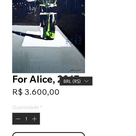
For Alice, 2017
BRL (R$)
Preço
R$ 3.600,00
Quantidade
*