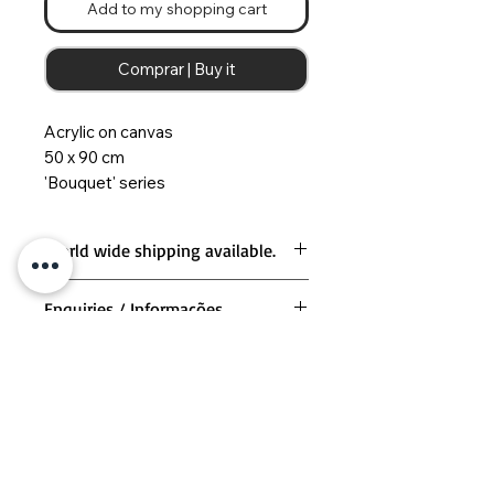
Add to my shopping cart
Comprar | Buy it
Acrylic on canvas
50 x 90 cm
'Bouquet' series
World wide shipping available.
Enquiries / Informações
For more information on this
piece please contact us at
milennasart@gmail.com
/
Para mais informações sobre esta
obra entre em contato