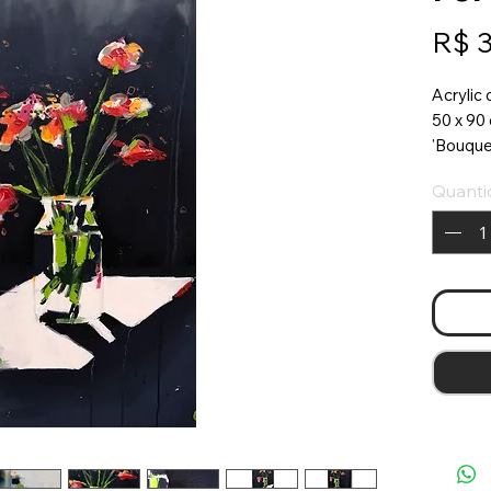
R$ 
Acrylic
50 x 90
'Bouque
Quanti