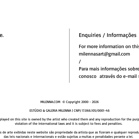
e.
Enquiries / Informações
For more information on thi
milennasart@gmail.com
/
Para mais informações sobre
conosco através do e-mail
MILENNA.COM © Copyright 2000 - 2026
ESTÚDIO & GALERIA MILENNA | CNPJ 17.066.105/0001-46
layed on this site is owned by the artist who created them and any r​eproduction for the purp
violation of the International laws and it is subject to fees and penalties.
bras de arte exibidas neste website são propriedade da artista que as fizeram e qualquer rep
das leis nacionais e internacionais e estão sujeitas a multas e penalidades perante a lei. ​​