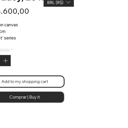
BRL (R$)
Preço
3.600,00
 on canvas
 cm
t' series
dade
*
Add to my shopping cart
Comprar | Buy it