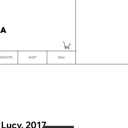
VA
RKSHOPS
SHOP
More
 Lucy, 2017